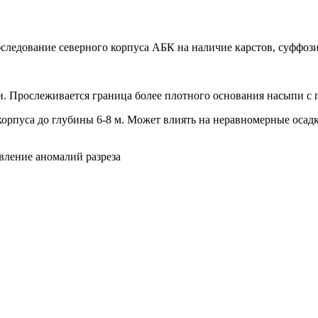
следование северного корпуса АБК на наличие карстов, суффоз
. Прослеживается граница более плотного основания насыпи с 
орпуса до глубины 6-8 м. Может влиять на неравномерные осад
вление аномалий разреза